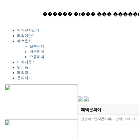
연지곤지소개
폐백이란?
폐백음식
실속폐백
버금폐백
으뜸폐백
이바지음식
답례품
폐백정보
문의하기
폐백문의여
글쓴이 :
연지곤지폐…
날짜 :
2019-10-