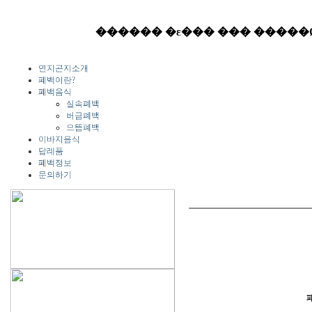
연지곤지소개
폐백이란?
폐백음식
실속폐백
버금폐백
으뜸폐백
이바지음식
답례품
폐백정보
문의하기